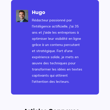
Hugo
Rédacteur passionné par
l'intéligence actificielle, j'ai 35
ans et j'aide les entreprises à
optimiser leur visibilité en ligne
grâce à un contenu percutant
et stratégique. Fort d'une
expérience solide, je mets en
œuvre des techniques pour
transformer les idées en textes
captivants qui attirent
l'attention des lecteurs.