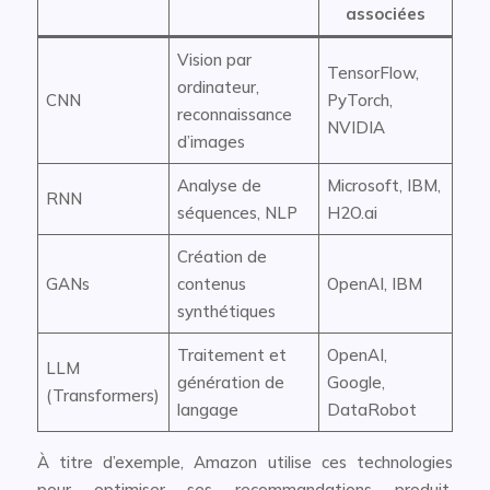
associées
Vision par
TensorFlow,
ordinateur,
CNN
PyTorch,
reconnaissance
NVIDIA
d’images
Analyse de
Microsoft, IBM,
RNN
séquences, NLP
H2O.ai
Création de
GANs
contenus
OpenAI, IBM
synthétiques
Traitement et
OpenAI,
LLM
génération de
Google,
(Transformers)
langage
DataRobot
À titre d’exemple, Amazon utilise ces technologies
pour optimiser ses recommandations produit,