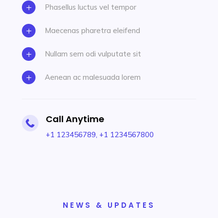
Phasellus luctus vel tempor
L
Maecenas pharetra eleifend
L
Nullam sem odi vulputate sit
L
Aenean ac malesuada lorem
L
Call Anytime

+1 123456789
,
+1 1234567800
NEWS & UPDATES