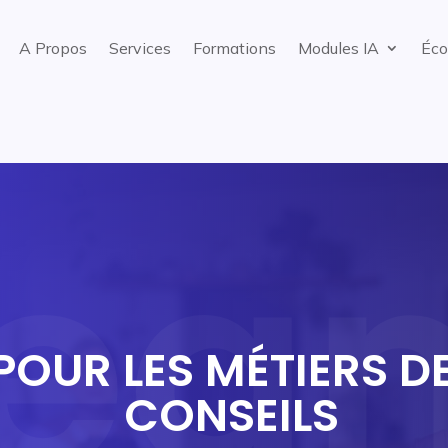
A Propos
Services
Formations
Modules IA
Éco
POUR LES MÉTIERS D
CONSEILS