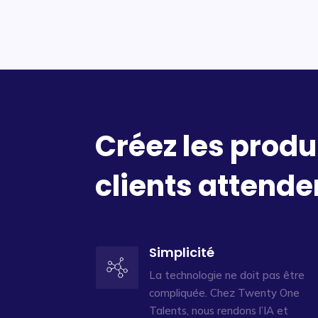
Créez les produ
clients attende
Simplicité
La technologie ne doit pas être
compliquée. Chez Twenty One
Talents, nous rendons l’IA et