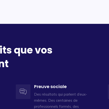
its que vos
nt
Preuve sociale
Des résultats qui parlent d’eux-
mêmes. Des centaines de
professionnels formés, des