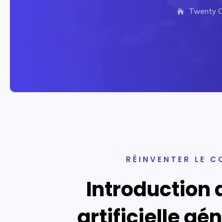
Twenty O
RÉINVENTER LE C
Introduction 
artificielle g