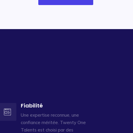
Fiabilité
Une expertise reconnue, une
confiance méritée. Twenty One
Talents est choisi par des