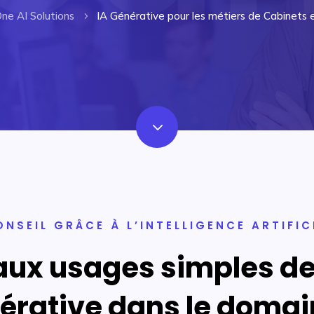
ne AI Solutions
IA Générative pour les métiers de Cabinets e
5
3
ONSEIL GRÂCE À L’INTELLIGENCE ARTIFIC
aux usages simples de 
énérative dans le doma