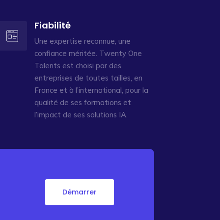
Fiabilité
Une expertise reconnue, une
confiance méritée. Twenty One
Talents est choisi par des
entreprises de toutes tailles, en
France et à l’international, pour la
qualité de ses formations et
l’impact de ses solutions IA.
Démarrer