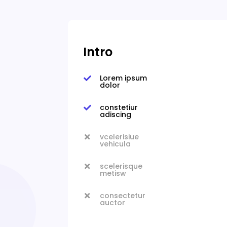
Intro
Lorem ipsum

dolor
constetiur

adiscing
vcelerisiue

vehicula
scelerisque

metisw
consectetur

auctor