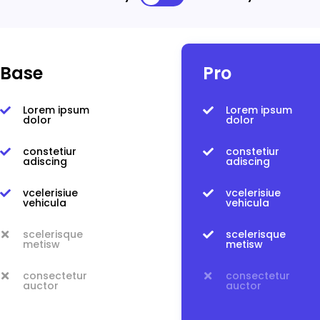
Base
Pro
Lorem ipsum
Lorem ipsum


dolor
dolor
constetiur
constetiur


adiscing
adiscing
vcelerisiue
vcelerisiue


vehicula
vehicula
scelerisque
scelerisque


metisw
metisw
consectetur
consectetur


auctor
auctor