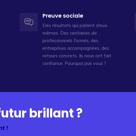
Preuve sociale
Des résultats qui parlent d’eux-
mêmes. Des centaines de
professionnels formés, des
entreprises accompagnées, des
retours concrets. Ils nous ont fait
confiance. Pourquoi pas vous ?
utur brillant ?
t !