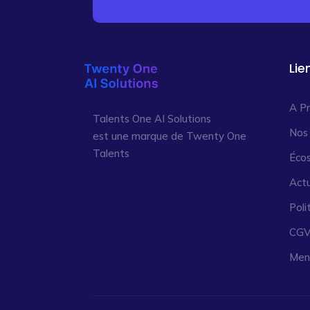
Lie
A P
Talents One AI Solutions
Nos
est une marque de Twenty One
Talents
Éco
Actu
Poli
CG
Ment