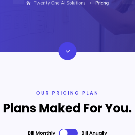
Twenty One AI Solutions
Pricing
5
3
OUR PRICING PLAN
Plans Maked For You.
Bill Monthly
Bill Anually