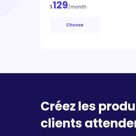
129
$
/month
Choose
Créez les produ
clients attende