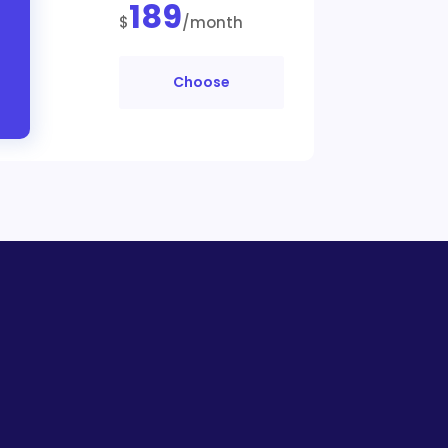
189
$
/month
Choose