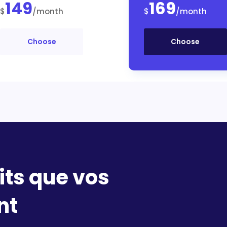
149
169
$
/month
$
/month
Choose
Choose
its que vos
nt