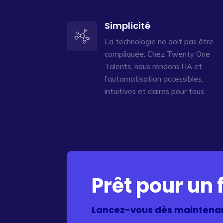
Simplicité
La technologie ne doit pas être
compliquée. Chez Twenty One
Talents, nous rendons l’IA et
l’automatisation accessibles,
intuitives et claires pour tous.
Prêt pour un f
Lancez-vous dès maintenan