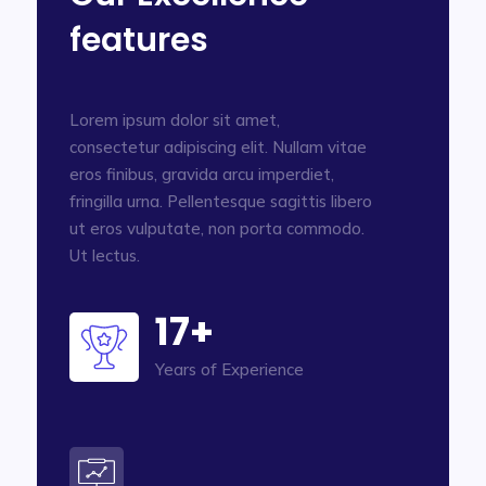
features
Lorem ipsum dolor sit amet,
consectetur adipiscing elit. Nullam vitae
eros finibus, gravida arcu imperdiet,
fringilla urna. Pellentesque sagittis libero
ut eros vulputate, non porta commodo.
Ut lectus.
17+
Years of Experience