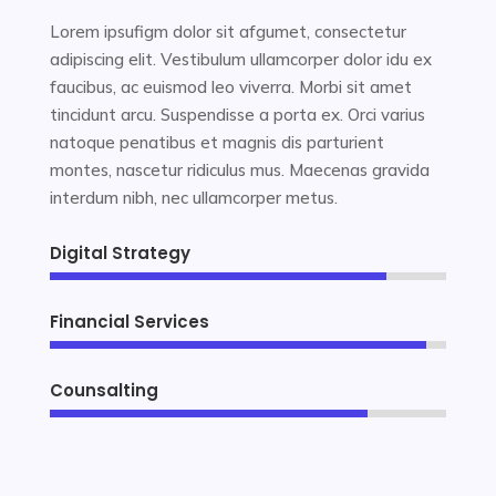
Lorem ipsufigm dolor sit afgumet, consectetur
adipiscing elit. Vestibulum ullamcorper dolor idu ex
faucibus, ac euismod leo viverra. Morbi sit amet
tincidunt arcu. Suspendisse a porta ex. Orci varius
natoque penatibus et magnis dis parturient
montes, nascetur ridiculus mus. Maecenas gravida
interdum nibh, nec ullamcorper metus.
Digital Strategy
85%
85%
Financial Services
95%
95%
Counsalting
80%
80%