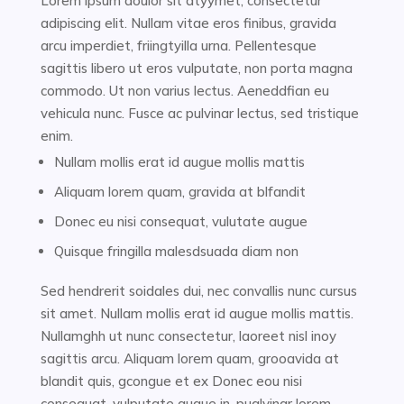
Lorem ipsum doulor sit atyymet, consectetur
adipiscing elit. Nullam vitae eros finibus, gravida
arcu imperdiet, friingtyilla urna. Pellentesque
sagittis libero ut eros vulputate, non porta magna
commodo. Ut non varius lectus. Aeneddfian eu
vehicula nunc. Fusce ac pulvinar lectus, sed tristique
enim.
Nullam mollis erat id augue mollis mattis
Aliquam lorem quam, gravida at blfandit
Donec eu nisi consequat, vulutate augue
Quisque fringilla malesdsuada diam non
Sed hendrerit soidales dui, nec convallis nunc cursus
sit amet. Nullam mollis erat id augue mollis mattis.
Nullamghh ut nunc consectetur, laoreet nisl inoy
sagittis arcu. Aliquam lorem quam, grooavida at
blandit quis, gcongue et ex Donec eou nisi
consequat, vulputate augue in, puglvinar lorem.