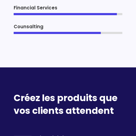
Financial Services
95%
95%
Counsalting
80%
80%
Créez les produits que
vos clients attendent