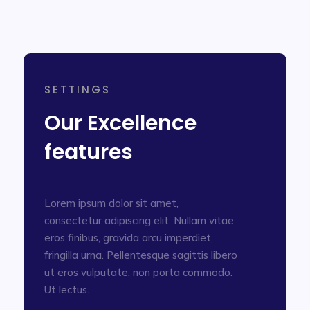
SETTINGS
Our Excellence
features
Lorem ipsum dolor sit amet,
consectetur adipiscing elit. Nullam vitae
eros finibus, gravida arcu imperdiet,
fringilla urna. Pellentesque sagittis libero
ut eros vulputate, non porta commodo.
Ut lectus.