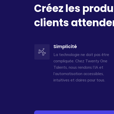
Créez les produ
clients attende
Simplicité
La technologie ne doit pas être
compliquée. Chez Twenty One
Talents, nous rendons l’IA et
l’automatisation accessibles,
intuitives et claires pour tous.