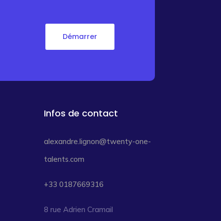
Démarrer
Infos de contact
alexandre.lignon@twenty-one-
talents.com
+33 0187669316
8 rue Adrien Cramail