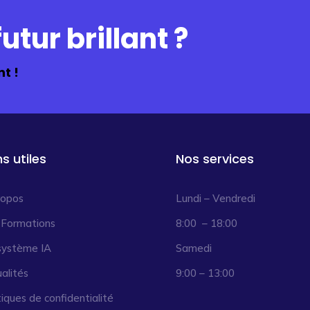
utur brillant ?
t !
ns utiles
Nos services
ropos
Lundi – Vendredi
 Formations
8:00 – 18:00
système IA
Samedi
alités
9:00 – 13:00
tiques de confidentialité