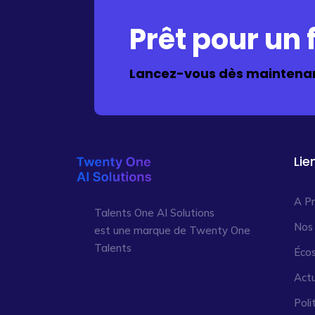
Prêt pour un f
Lancez-vous dès maintenan
Lie
A P
Talents One AI Solutions
Nos
est une marque de Twenty One
Talents
Éco
Actu
Poli