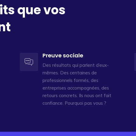
its que vos
nt
Preuve sociale
Des résultats qui parlent d’eux-
mêmes. Des centaines de
professionnels formés, des
entreprises accompagnées, des
retours concrets. Ils nous ont fait
confiance. Pourquoi pas vous ?