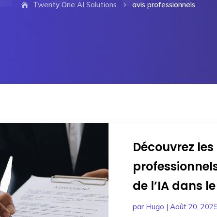
Twenty One AI Solutions
avis professionnels
5
Découvrez les 
professionnels
de l’IA dans l
par
Hugo
|
Août 20, 202