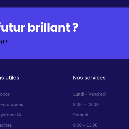
utur brillant ?
t !
ns utiles
Nos services
ropos
Lundi – Vendredi
 Formations
8:00 – 18:00
système IA
Samedi
alités
9:00 – 13:00