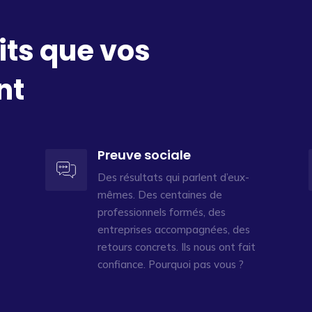
its que vos
nt
Preuve sociale
Des résultats qui parlent d’eux-
mêmes. Des centaines de
professionnels formés, des
entreprises accompagnées, des
retours concrets. Ils nous ont fait
confiance. Pourquoi pas vous ?