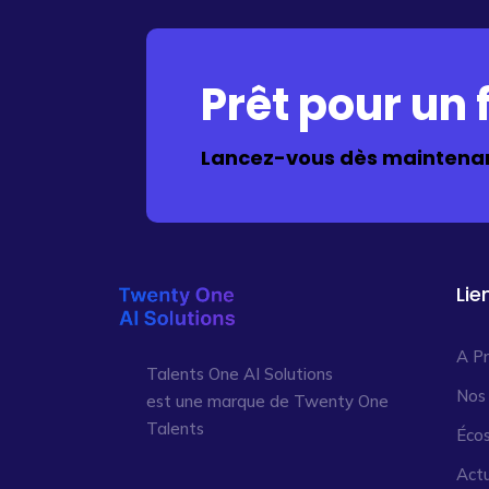
Prêt pour un f
Lancez-vous dès maintenan
Lie
A P
Talents One AI Solutions
Nos
est une marque de Twenty One
Talents
Éco
Actu