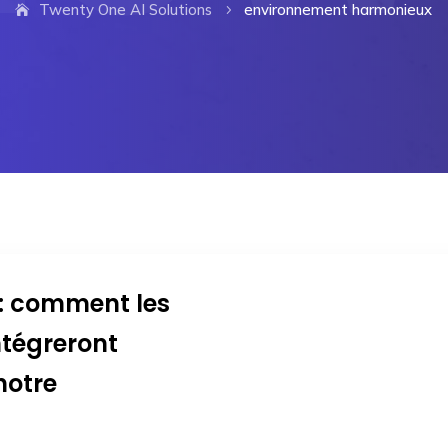
Twenty One AI Solutions
environnement harmonieux
5
: comment les
ntégreront
notre