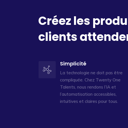
Créez les produ
clients attende
Simplicité
La technologie ne doit pas être
compliquée. Chez Twenty One
Talents, nous rendons l’IA et
l’automatisation accessibles,
intuitives et claires pour tous.