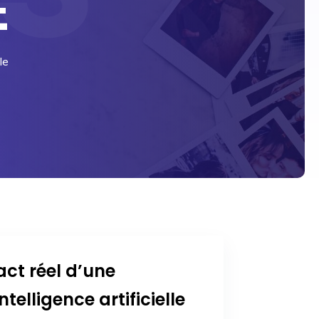
E
le
act réel d’une
telligence artificielle