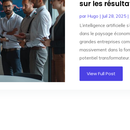
sur les résulta
par
Hugo
|
Juil 28, 2025
|
L’intelligence artificiel
dans le paysage économiq
grandes entreprises com
massivement dans la form
potentiel transformateur. 
View Full Post