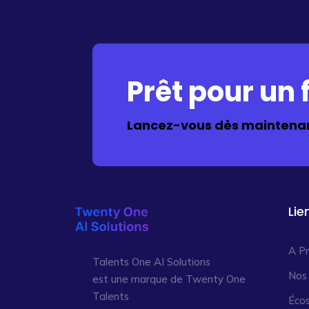
Prêt pour un f
Lancez-vous dès maintenan
Lie
A P
Talents One AI Solutions
Nos
est une marque de Twenty One
Talents
Éco