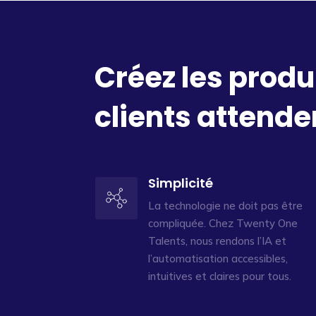
Créez les produ
clients attende
Simplicité
La technologie ne doit pas être
compliquée. Chez Twenty One
Talents, nous rendons l’IA et
l’automatisation accessibles,
intuitives et claires pour tous.