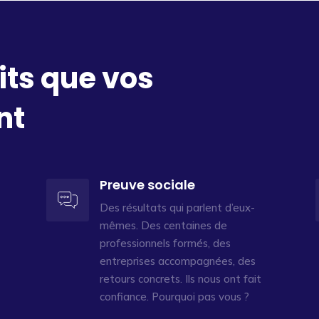
its que vos
nt
Preuve sociale
Des résultats qui parlent d’eux-
mêmes. Des centaines de
professionnels formés, des
entreprises accompagnées, des
retours concrets. Ils nous ont fait
confiance. Pourquoi pas vous ?