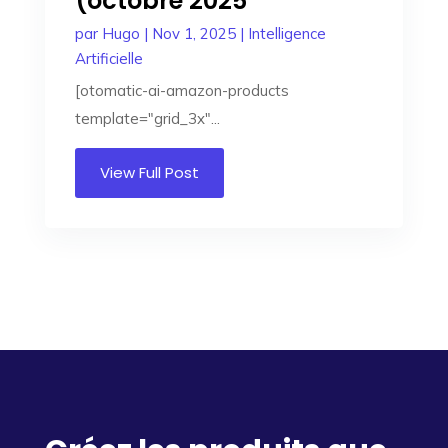
(octobre 2025
par
Hugo
|
Nov 1, 2025
|
Intelligence
Artificielle
[otomatic-ai-amazon-products
template="grid_3x"...
View Full Post