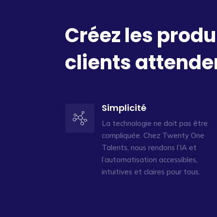
Créez les produ
clients attende
Simplicité
La technologie ne doit pas être
compliquée. Chez Twenty One
Talents, nous rendons l’IA et
l’automatisation accessibles,
intuitives et claires pour tous.