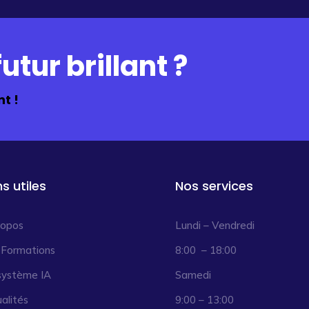
utur brillant ?
t !
ns utiles
Nos services
ropos
Lundi – Vendredi
 Formations
8:00 – 18:00
système IA
Samedi
alités
9:00 – 13:00