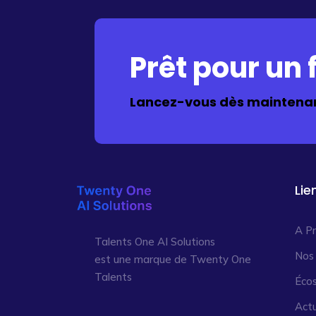
Prêt pour un f
Lancez-vous dès maintenan
Lie
A P
Talents One AI Solutions
Nos
est une marque de Twenty One
Talents
Éco
Actu