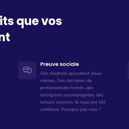
its que vos
nt
Preuve sociale
Des résultats qui parlent d’eux-
mêmes. Des centaines de
professionnels formés, des
entreprises accompagnées, des
retours concrets. Ils nous ont fait
confiance. Pourquoi pas vous ?