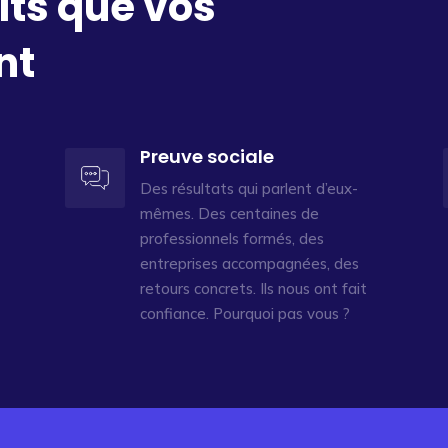
its que vos
nt
Preuve sociale
Des résultats qui parlent d’eux-
mêmes. Des centaines de
professionnels formés, des
entreprises accompagnées, des
retours concrets. Ils nous ont fait
confiance. Pourquoi pas vous ?