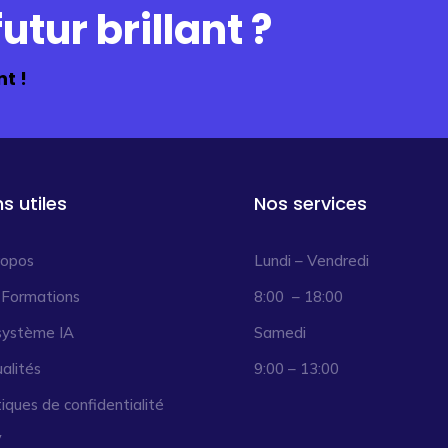
utur brillant ?
t !
ns utiles
Nos services
ropos
Lundi – Vendredi
 Formations
8:00 – 18:00
système IA
Samedi
alités
9:00 – 13:00
tiques de confidentialité
V