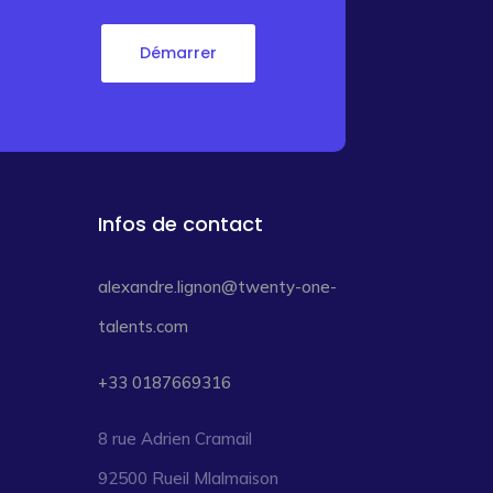
Démarrer
Infos de contact
alexandre.lignon@twenty-one-
talents.com
+33 0187669316
8 rue Adrien Cramail
92500 Rueil Mlalmaison