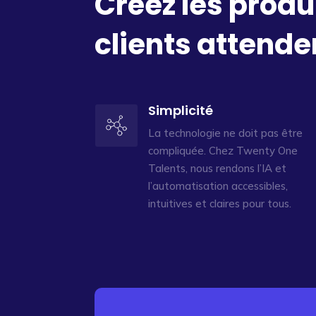
Créez les produ
clients attende
Simplicité
La technologie ne doit pas être
compliquée. Chez Twenty One
Talents, nous rendons l’IA et
l’automatisation accessibles,
intuitives et claires pour tous.