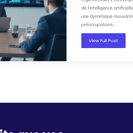
de l’intelligence artificie
une dynamique mouvante 
préoccupations...
View Full Post