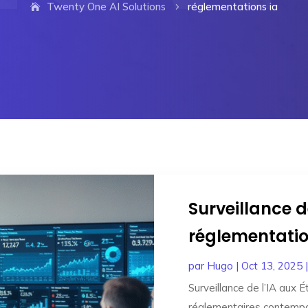
Twenty One AI Solutions
réglementations ia
5
Surveillance de
réglementatio
par
Hugo
|
Oct 13, 2025
Surveillance de l’IA aux É
réglementaires contempor