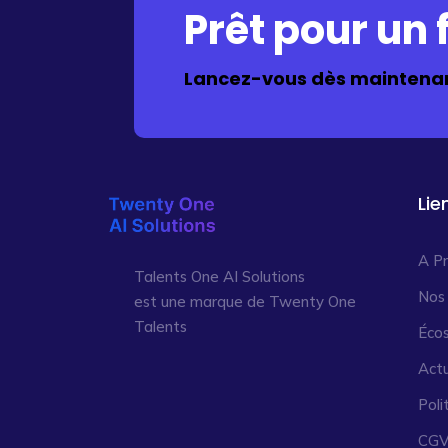
Prêt pour un f
Lancez-vous dès maintenan
Lie
A P
Talents One AI Solutions
Nos
est une marque de Twenty One
Talents
Éco
Actu
Poli
CG