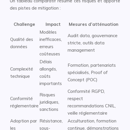
Un tableau comparatif résume ces risques et apporte
des pistes de mitigation :
Challenge
Impact
Mesures d’atténuation
Modèles
Audit data, gouvernance
Qualité des
inefficaces,
stricte, outils data
données
erreurs
management
coûteuses
Délais
Formation, partenariats
Complexité
allongés,
spécialisés, Proof of
technique
coûts
Concept (POC)
importants
Conformité RGPD,
Risques
Conformité
respect
juridiques,
réglementaire
recommandations CNIL,
sanctions
veille réglementaire
Adoption par
Résistance,
Acculturation, formation
les
sous-
continue, démonstrations