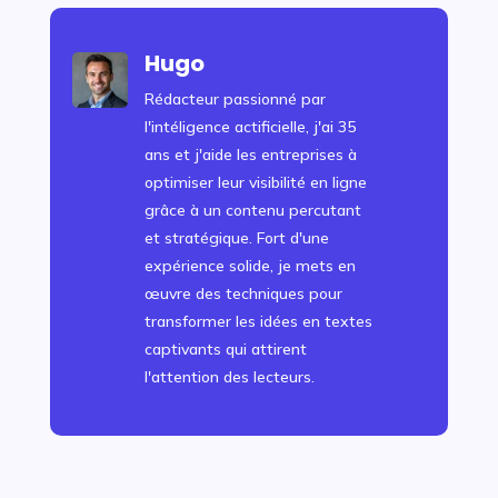
Hugo
Rédacteur passionné par
l'intéligence actificielle, j'ai 35
ans et j'aide les entreprises à
optimiser leur visibilité en ligne
grâce à un contenu percutant
et stratégique. Fort d'une
expérience solide, je mets en
œuvre des techniques pour
transformer les idées en textes
captivants qui attirent
l'attention des lecteurs.