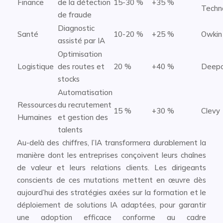
Finance
de la détection
15-30 %
+35 %
Techn
de fraude
Diagnostic
Santé
10-20 %
+25 %
Owkin
assisté par IA
Optimisation
Logistique
des routes et
20 %
+40 %
Deepo
stocks
Automatisation
Ressources
du recrutement
15 %
+30 %
Clevy
Humaines
et gestion des
talents
Au-delà des chiffres, l’IA transformera durablement la
manière dont les entreprises conçoivent leurs chaînes
de valeur et leurs relations clients. Les dirigeants
conscients de ces mutations mettent en œuvre dès
aujourd’hui des stratégies axées sur la formation et le
déploiement de solutions IA adaptées, pour garantir
une adoption efficace conforme au cadre