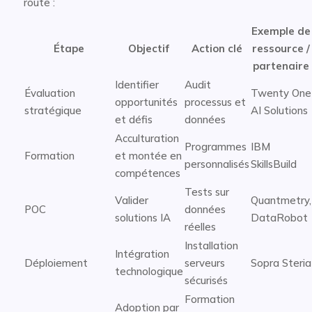
route :
Exemple de
Étape
Objectif
Action clé
ressource /
partenaire
Identifier
Audit
Évaluation
Twenty One
opportunités
processus et
stratégique
AI Solutions
et défis
données
Acculturation
Programmes
IBM
Formation
et montée en
personnalisés
SkillsBuild
compétences
Tests sur
Valider
Quantmetry,
POC
données
solutions IA
DataRobot
réelles
Installation
Intégration
Déploiement
serveurs
Sopra Steria
technologique
sécurisés
Formation
Adoption par