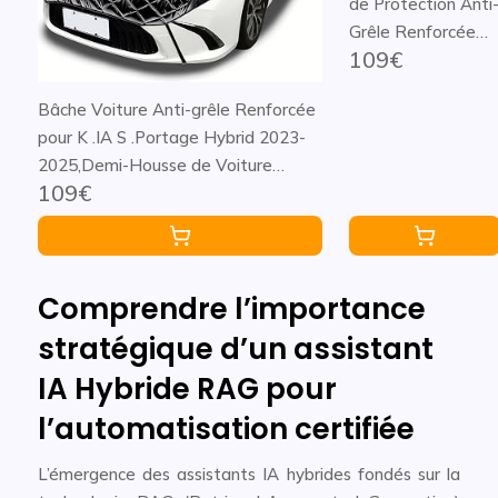
de Protection Anti
Grêle Renforcée
109€
pour K .IA S
.Portage Hybrid
Bâche Voiture Anti-grêle Renforcée
2023-2025,Bache
pour K .IA S .Portage Hybrid 2023-
Voiture Extérieur
2025,Demi-Housse de Voiture
Imperméable
109€
Imperméable Protection Contre
Respirante Anti-
Intempéries,UV,Bosses pour
UV pour
Berline/SUV/MPV(Color:Black;Size:5.3
Berline,SUV,MPV
* 2.5 m)
(Color:Silver;Size:5.
Comprendre l’importance
* 2.5 m)
stratégique d’un assistant
IA Hybride RAG pour
l’automatisation certifiée
L’émergence des assistants IA hybrides fondés sur la