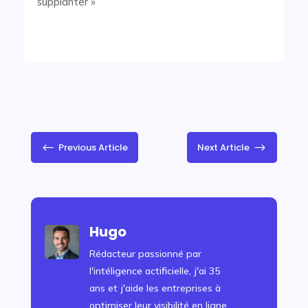
supplanter »
#
$
Previous Article
Next Article
Hugo
Rédacteur passionné par
l'intéligence actificielle, j'ai 35
ans et j'aide les entreprises à
optimiser leur visibilité en ligne