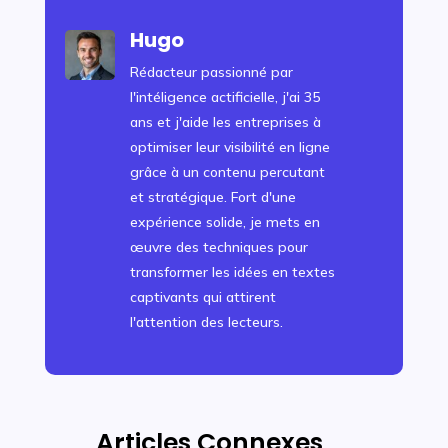
Hugo
Rédacteur passionné par
l'intéligence actificielle, j'ai 35
ans et j'aide les entreprises à
optimiser leur visibilité en ligne
grâce à un contenu percutant
et stratégique. Fort d'une
expérience solide, je mets en
œuvre des techniques pour
transformer les idées en textes
captivants qui attirent
l'attention des lecteurs.
Articles Connexes