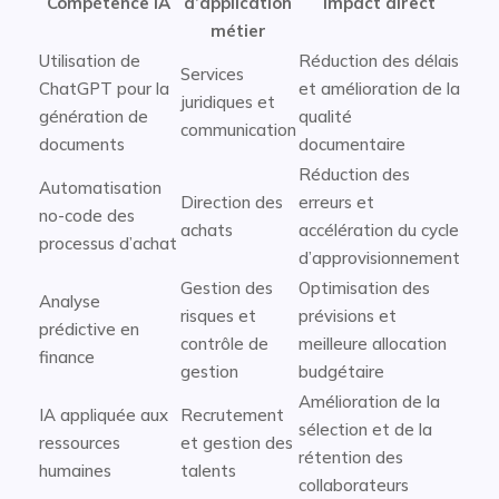
Compétence IA
d’application
Impact direct
métier
Utilisation de
Réduction des délais
Services
ChatGPT pour la
et amélioration de la
juridiques et
génération de
qualité
communication
documents
documentaire
Réduction des
Automatisation
Direction des
erreurs et
no-code des
achats
accélération du cycle
processus d’achat
d’approvisionnement
Gestion des
Optimisation des
Analyse
risques et
prévisions et
prédictive en
contrôle de
meilleure allocation
finance
gestion
budgétaire
Amélioration de la
IA appliquée aux
Recrutement
sélection et de la
ressources
et gestion des
rétention des
humaines
talents
collaborateurs