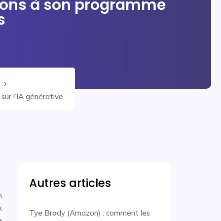
ptions à son programme
s
5
sur l’IA générative
Autres articles
n
x
Tye Brady (Amazon) : comment les
e