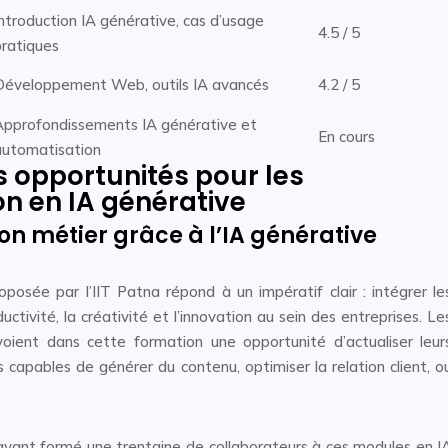
ntroduction IA générative, cas d’usage
4.5 / 5
pratiques
Développement Web, outils IA avancés
4.2 / 5
Approfondissements IA générative et
En cours
automatisation
s opportunités pour les
on en IA générative
n métier grâce à l’IA générative
oposée par l’IIT Patna répond à un impératif clair : intégrer le
ctivité, la créativité et l’innovation au sein des entreprises. Le
oient dans cette formation une opportunité d’actualiser leur
apables de générer du contenu, optimiser la relation client, o
 ayant formé une trentaine de collaborateurs à ces modules en I