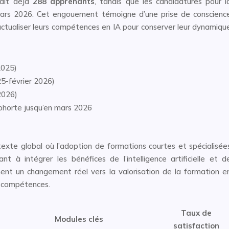
ait déjà
288 apprenants
, tandis que les candidatures pour l
mars 2026. Cet engouement témoigne d’une prise de conscienc
actualiser leurs compétences en IA pour conserver leur dynamiqu
2025)
25-février 2026)
2026)
ohorte jusqu’en mars 2026
exte global où l’adoption de formations courtes et spécialisée
t à intégrer les bénéfices de l’intelligence artificielle et d
nent un changement réel vers la valorisation de la formation e
s compétences.
Taux de
Modules clés
satisfaction