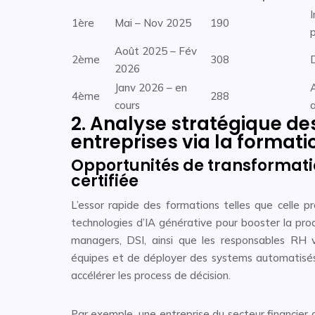
I
1ère
Mai – Nov 2025
190
Août 2025 – Fév
2ème
308
2026
Janv 2026 – en
4ème
288
cours
2. Analyse stratégique de
entreprises via la formati
Opportunités de transformatio
certifiée
L’essor rapide des formations telles que celle pr
technologies d’IA générative pour booster la produ
managers, DSI, ainsi que les responsables RH v
équipes et de déployer des systems automatisés c
accélérer les process de décision.
Par exemple, une entreprise du secteur financier