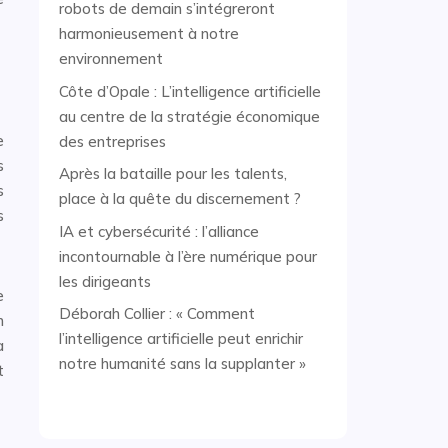
robots de demain s’intégreront
harmonieusement à notre
environnement
Côte d’Opale : L’intelligence artificielle
au centre de la stratégie économique
e
des entreprises
s
Après la bataille pour les talents,
s
place à la quête du discernement ?
s
IA et cybersécurité : l’alliance
incontournable à l’ère numérique pour
les dirigeants
e
Déborah Collier : « Comment
n
l’intelligence artificielle peut enrichir
a
notre humanité sans la supplanter »
t