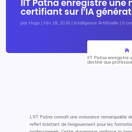
IIT Patna enregistre une
certifiant sur l’IA génér
par
Hugo
|
Fév 18, 2026
|
Intelligence Artificielle
|
0 co
IIT Patna enregistre 
destiné aux professio
L’IIT Patna connaît une croissance remarquable de
reflet éclatant de l’engouement pour les formations
professionnels. Cette dynamique renforce la ten