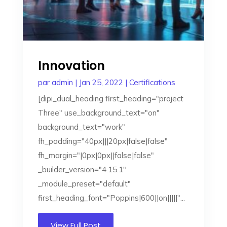
Innovation
par
admin
|
Jan 25, 2022
|
Certifications
[dipi_dual_heading first_heading="project
Three" use_background_text="on"
background_text="work"
fh_padding="40px|||20px|false|false"
fh_margin="|0px|0px||false|false"
_builder_version="4.15.1"
_module_preset="default"
first_heading_font="Poppins|600||on|||||"...
View Full Post