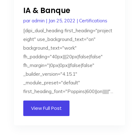
IA & Banque
par
admin
|
Jan 25, 2022
|
Certifications
[dipi_dual_heading first_heading="project
eight" use_background_text="on"
background_text="work"
fh_padding="40px|||20px|false|false"
fh_margin="|0px|0px||false|false"
_builder_version="4.15.1"
_module_preset="default"
first_heading_font="Poppins|600||on|||||"...
View Full Post