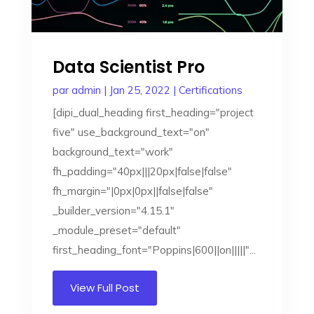
Data Scientist Pro
par
admin
|
Jan 25, 2022
|
Certifications
[dipi_dual_heading first_heading="project
five" use_background_text="on"
background_text="work"
fh_padding="40px|||20px|false|false"
fh_margin="|0px|0px||false|false"
_builder_version="4.15.1"
_module_preset="default"
first_heading_font="Poppins|600||on|||||"...
View Full Post