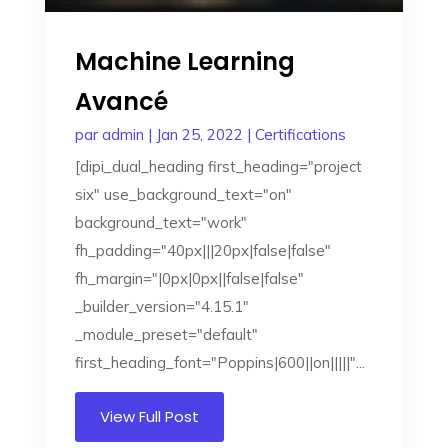
Machine Learning
Avancé
par
admin
|
Jan 25, 2022
|
Certifications
[dipi_dual_heading first_heading="project
six" use_background_text="on"
background_text="work"
fh_padding="40px|||20px|false|false"
fh_margin="|0px|0px||false|false"
_builder_version="4.15.1"
_module_preset="default"
first_heading_font="Poppins|600||on|||||"...
View Full Post