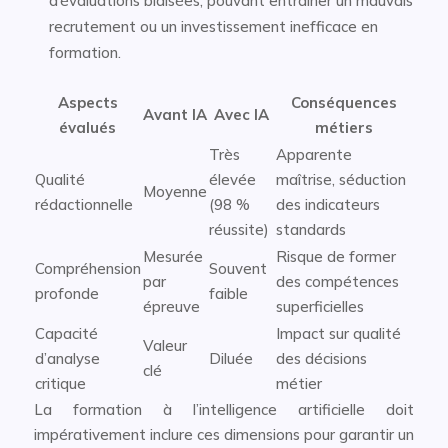
d’évaluations biaisées, pouvant entraîner un mauvais
recrutement ou un investissement inefficace en
formation.
Aspects
Conséquences
Avant IA
Avec IA
évalués
métiers
Très
Apparente
Qualité
élevée
maîtrise, séduction
Moyenne
rédactionnelle
(98 %
des indicateurs
réussite)
standards
Mesurée
Risque de former
Compréhension
Souvent
par
des compétences
profonde
faible
épreuve
superficielles
Capacité
Impact sur qualité
Valeur
d’analyse
Diluée
des décisions
clé
critique
métier
La formation à l’intelligence artificielle doit
impérativement inclure ces dimensions pour garantir un