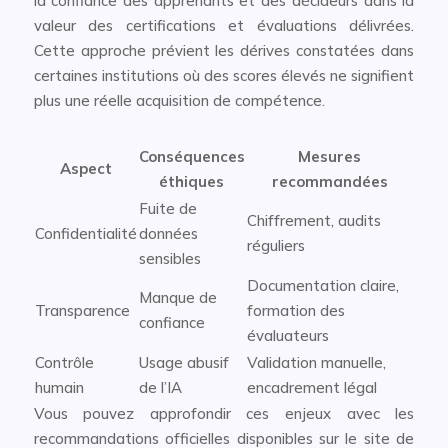
la confiance des apprenants et des décideurs dans la
valeur des certifications et évaluations délivrées.
Cette approche prévient les dérives constatées dans
certaines institutions où des scores élevés ne signifient
plus une réelle acquisition de compétence.
Conséquences
Mesures
Aspect
éthiques
recommandées
Fuite de
Chiffrement, audits
Confidentialité
données
réguliers
sensibles
Documentation claire,
Manque de
Transparence
formation des
confiance
évaluateurs
Contrôle
Usage abusif
Validation manuelle,
humain
de l’IA
encadrement légal
Vous pouvez approfondir ces enjeux avec les
recommandations officielles disponibles sur le site de