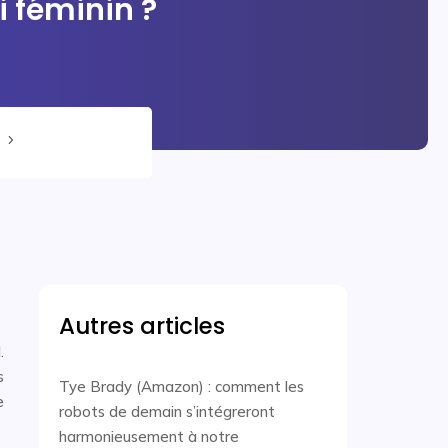
i féminin ?
5
Autres articles
.
s
Tye Brady (Amazon) : comment les
e
robots de demain s’intégreront
harmonieusement à notre