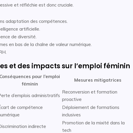
ssive et réfléchie est donc cruciale.
ans adaptation des compétences.
igence artificielle.
sence de diversité.
mmes en bas de la chaîne de valeur numérique.
RH.
s et des impacts sur l’emploi féminin
Conséquences pour l’emploi
Mesures mitigatrices
féminin
Reconversion et formation
Perte d’emplois administratifs
proactive
Écart de compétence
Déploiement de formations
numérique
inclusives
Promotion de la mixité dans la
Discrimination indirecte
tech