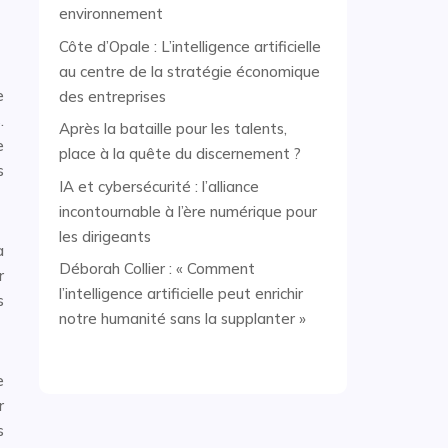
environnement
Côte d’Opale : L’intelligence artificielle
au centre de la stratégie économique
e
des entreprises
.
Après la bataille pour les talents,
e
place à la quête du discernement ?
s
IA et cybersécurité : l’alliance
incontournable à l’ère numérique pour
les dirigeants
à
Déborah Collier : « Comment
r
l’intelligence artificielle peut enrichir
s
notre humanité sans la supplanter »
e
r
s