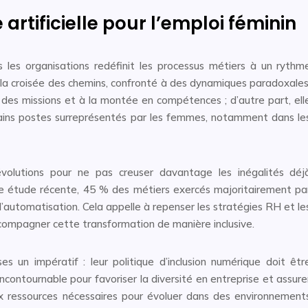
 artificielle pour l’emploi féminin
dans les organisations redéfinit les processus métiers à un rythm
à la croisée des chemins, confronté à des dynamiques paradoxales
on des missions et à la montée en compétences ; d’autre part, ell
rtains postes surreprésentés par les femmes, notamment dans le
évolutions pour ne pas creuser davantage les inégalités déj
ne étude récente, 45 % des métiers exercés majoritairement pa
d’automatisation. Cela appelle à repenser les stratégies RH et le
ccompagner cette transformation de manière inclusive.
s un impératif : leur politique d’inclusion numérique doit êtr
 incontournable pour favoriser la diversité en entreprise et assure
 ressources nécessaires pour évoluer dans des environnement